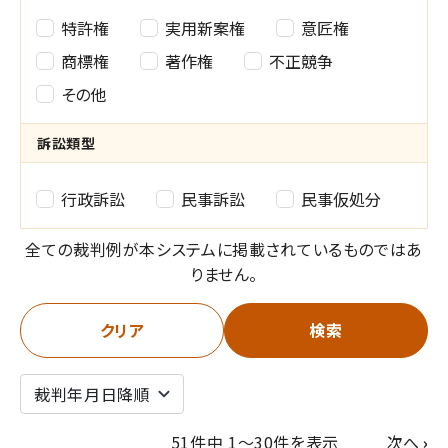
権
特許権
実用新案権
意匠権
利
商標権
著作権
不正競争
その他
種
別
訴訟類型
の
訴
行政訴訟
民事訴訟
民事仮処分
選
訟
全ての裁判例が本システムに掲載されているものではあ
択
類
りません。
型
クリア
検索
の
選
択
次
51件中 1～30件を表示
次へ
›