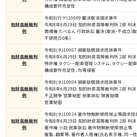
構成要件充足性
令和8(行ケ)10009 審決取消請求事件
知財高裁裁判
令和8年6月29日 知的財産高等裁判所 2部 判決
例
商標権 たべるん 行政訴訟 審決(取消・不成立)
不使用(50条)
令和8(ネ)10007 損害賠償請求控訴事件
知財高裁裁判
令和8年6月29日 知的財産高等裁判所 2部 判決 
例
特許権 タクシー配車管理システム、タクシー配
構成要件充足性、均等侵害
令和8(ネ)10004 損害賠償請求控訴事件
知財高裁裁判
令和8年6月29日 知的財産高等裁判所 2部 判決 
例
不正競争 営業秘密 民事訴訟 損害賠償
営業秘密
令和8(ネ)10024 著作物無断使用禁止等請求
知財高裁裁判
令和8年6月29日 知的財産高等裁判所 2部 判決 
例
著作権 小説 民事訴訟 著作物無断使用禁止等
複製、翻案等、著作者人格権(氏名表示権、同一性