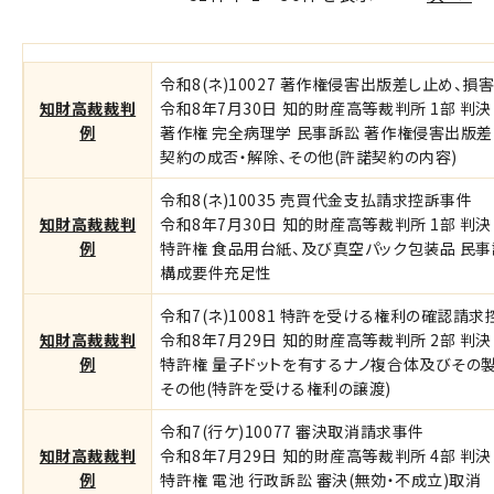
令和8(ネ)10027 著作権侵害出版差し止め、
知財高裁裁判
令和8年7月30日 知的財産高等裁判所 1部 判決 
例
著作権 完全病理学 民事訴訟 著作権侵害出版
契約の成否・解除、その他(許諾契約の内容)
令和8(ネ)10035 売買代金支払請求控訴事件
知財高裁裁判
令和8年7月30日 知的財産高等裁判所 1部 判決 
例
特許権 食品用台紙、及び真空パック包装品 民事
構成要件充足性
令和7(ネ)10081 特許を受ける権利の確認請
知財高裁裁判
令和8年7月29日 知的財産高等裁判所 2部 判決 
例
特許権 量子ドットを有するナノ複合体及びその製
その他(特許を受ける権利の譲渡)
令和7(行ケ)10077 審決取消請求事件
知財高裁裁判
令和8年7月29日 知的財産高等裁判所 4部 判決
例
特許権 電池 行政訴訟 審決(無効・不成立)取消