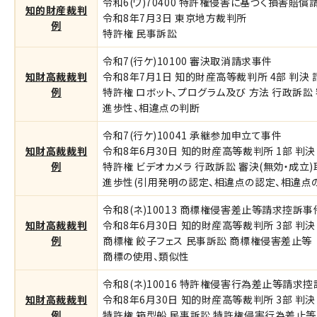
令和6(ワ)70400 特許権侵害に基づく損害賠償
知的財産裁判
令和8年7月3日 東京地方裁判所
例
特許権 民事訴訟
令和7(行ケ)10100 審決取消請求事件
知財高裁裁判
令和8年7月1日 知的財産高等裁判所 4部 判決
例
特許権 ロボット、プログラム及び 方法 行政訴訟 
進歩性、相違点の判断
令和7(行ケ)10041 承継参加申立て事件
知財高裁裁判
令和8年6月30日 知的財産高等裁判所 1部 判決
例
特許権 ビデオカメラ 行政訴訟 審決(無効・成立)
進歩性(引用発明の認定、相違点の認定、相違点
令和8(ネ)10013 商標権侵害差止等請求控訴事
知財高裁裁判
令和8年6月30日 知的財産高等裁判所 3部 判決 
例
商標権 餃子フェス 民事訴訟 商標権侵害差止等
商標の使用、類似性
令和8(ネ)10016 特許権侵害行為差止等請求
知財高裁裁判
令和8年6月30日 知的財産高等裁判所 3部 判決 
例
特許権 箱型船 民事訴訟 特許権侵害行為差止等