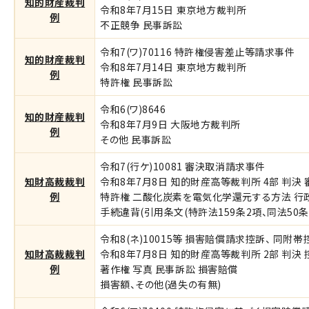
知的財産裁判
令和8年7月15日 東京地方裁判所
例
不正競争 民事訴訟
令和7(ワ)70116 特許権侵害差止等請求事件
知的財産裁判
令和8年7月14日 東京地方裁判所
例
特許権 民事訴訟
令和6(ワ)8646
知的財産裁判
令和8年7月9日 大阪地方裁判所
例
その他 民事訴訟
令和7(行ケ)10081 審決取消請求事件
知財高裁裁判
令和8年7月8日 知的財産高等裁判所 4部 判決
例
特許権 二酸化炭素を電気化学還元する方法 行政
手続違背(引用条文(特許法159条2項、同法50条)
令和8(ネ)10015等 損害賠償請求控訴、 同附
知財高裁裁判
令和8年7月8日 知的財産高等裁判所 2部 判決 
例
著作権 写真 民事訴訟 損害賠償
損害額、その他(過失の有無)