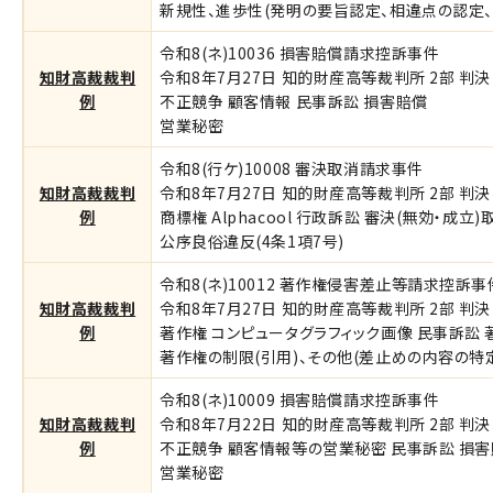
新規性、進歩性(発明の要旨認定、相違点の認定、
令和8(ネ)10036 損害賠償請求控訴事件
知財高裁裁判
令和8年7月27日 知的財産高等裁判所 2部 判決 
例
不正競争 顧客情報 民事訴訟 損害賠償
営業秘密
令和8(行ケ)10008 審決取消請求事件
知財高裁裁判
令和8年7月27日 知的財産高等裁判所 2部 判決
例
商標権 Alphacool 行政訴訟 審決(無効・成立)
公序良俗違反(4条1項7号)
令和8(ネ)10012 著作権侵害差止等請求控訴事
知財高裁裁判
令和8年7月27日 知的財産高等裁判所 2部 判決 
例
著作権 コンピュータグラフィック画像 民事訴訟
著作権の制限(引用)、その他(差止めの内容の特
令和8(ネ)10009 損害賠償請求控訴事件
知財高裁裁判
令和8年7月22日 知的財産高等裁判所 2部 判決 
例
不正競争 顧客情報等の営業秘密 民事訴訟 損
営業秘密