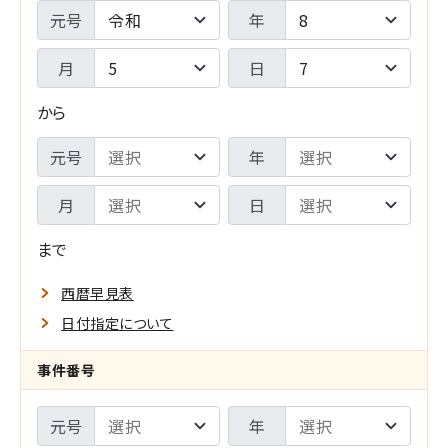
期
判
元号
年
間
年
月
日
F
月
から
R
日
期
元号
年
O
-
間
M
月
日
検
T
索
まで
O
範
西暦早見表
囲
日付指定について
指
メ
事件番号
定
イ
元号
年
の
ン