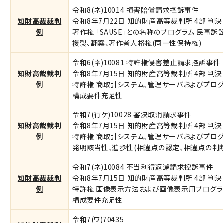
令和8(ネ)10014 損害賠償請求控訴事件
知財高裁裁判
令和8年7月22日 知的財産高等裁判所 4部 判決 
例
著作権 「SAUSE」との名称のプログラム 民事訴
複製、翻案、著作者人格権(同一性保持権)
令和6(ネ)10081 特許権侵害差止請求控訴事件
知財高裁裁判
令和8年7月15日 知的財産高等裁判所 4部 判決 
例
特許権 商取引システム、管理サーバおよびプログ
構成要件充足性
令和7(行ケ)10028 審決取消請求事件
知財高裁裁判
令和8年7月15日 知的財産高等裁判所 4部 判決
例
特許権 商取引システム、管理サーバおよびプログ
発明該当性、進歩性(相違点の認定、相違点の判断
令和7(ネ)10084 不当利得返還請求控訴事件
知財高裁裁判
令和8年7月15日 知的財産高等裁判所 4部 判決 
例
特許権 画像表示方法および画像表示用プログラ
構成要件充足性
令和7(ワ)70435