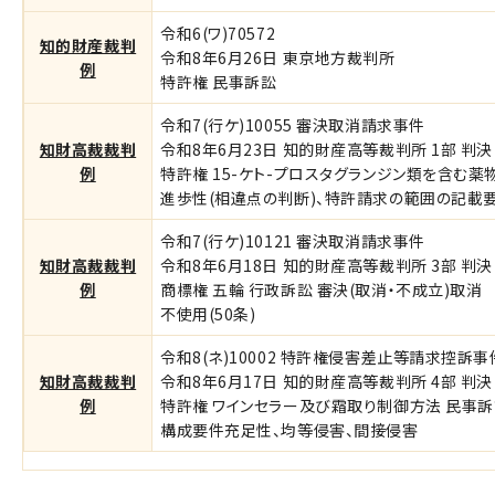
令和6(ワ)70572
知的財産裁判
令和8年6月26日 東京地方裁判所
例
特許権 民事訴訟
令和7(行ケ)10055 審決取消請求事件
知財高裁裁判
令和8年6月23日 知的財産高等裁判所 1部 判決
例
特許権 15-ケト-プロスタグランジン類を含む
進歩性(相違点の判断)、特許請求の範囲の記載要
令和7(行ケ)10121 審決取消請求事件
知財高裁裁判
令和8年6月18日 知的財産高等裁判所 3部 判決
例
商標権 五輪 行政訴訟 審決(取消・不成立)取消
不使用(50条)
令和8(ネ)10002 特許権侵害差止等請求控訴事
知財高裁裁判
令和8年6月17日 知的財産高等裁判所 4部 判決 
例
特許権 ワインセラー及び霜取り制御方法 民事
構成要件充足性、均等侵害、間接侵害