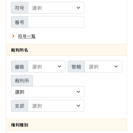
設
符号
サ
定
イ
番号
ト
符号一覧
の
裁判所名
み
審級
管轄
裁判所
選択
支部
権利種別