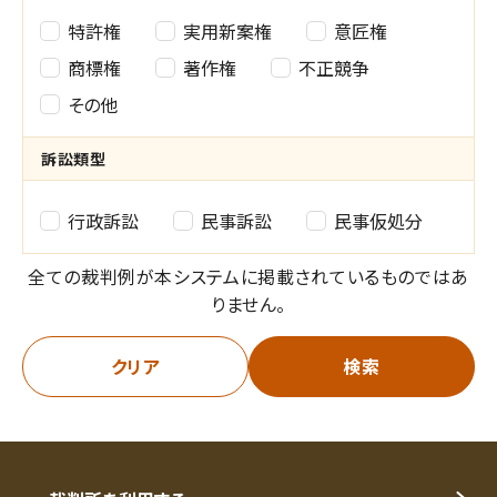
権
特許権
実用新案権
意匠権
利
商標権
著作権
不正競争
その他
種
別
訴訟類型
の
訴
行政訴訟
民事訴訟
民事仮処分
選
訟
全ての裁判例が本システムに掲載されているものではあ
択
類
りません。
型
クリア
検索
の
選
択