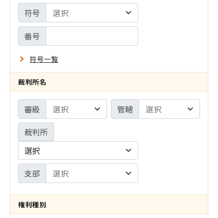
設
符号
サ
定
イ
番号
ト
符号一覧
の
裁判所名
み
審級
管轄
裁判所
選択
支部
権利種別