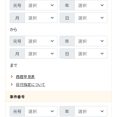
期
判
元号
年
間
年
月
日
F
月
から
R
日
期
元号
年
O
-
間
M
月
日
検
T
索
まで
O
範
西暦早見表
囲
日付指定について
指
メ
事件番号
定
イ
元号
年
の
ン