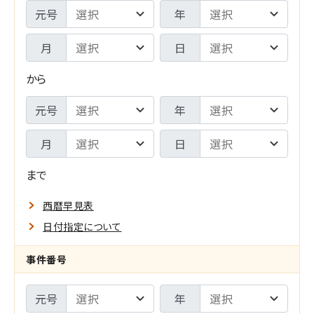
期
判
元号
年
間
年
月
日
F
月
から
R
日
期
元号
年
O
-
間
M
月
日
検
T
索
まで
O
範
西暦早見表
囲
日付指定について
指
メ
事件番号
定
イ
元号
年
の
ン