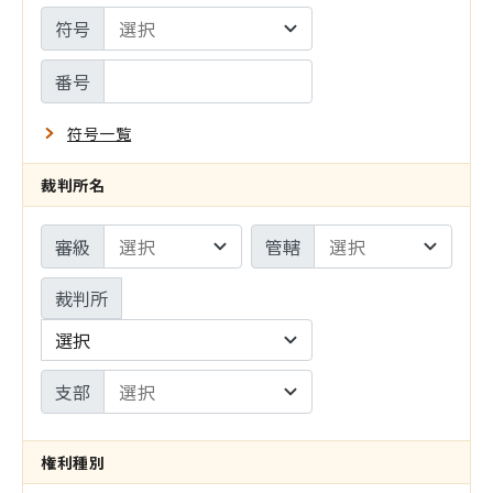
設
符号
サ
定
イ
番号
ト
符号一覧
の
裁判所名
み
審級
管轄
裁判所
選択
支部
権利種別