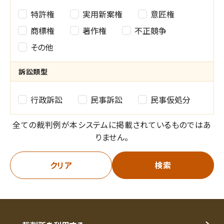
権
特許権
実用新案権
意匠権
利
商標権
著作権
不正競争
その他
種
別
訴訟類型
の
訴
行政訴訟
民事訴訟
民事仮処分
選
訟
全ての裁判例が本システムに掲載されているものではあ
択
類
りません。
型
クリア
検索
の
選
択