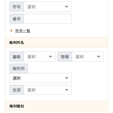
設
符号
サ
定
イ
番号
ト
符号一覧
の
裁判所名
み
審級
管轄
裁判所
選択
支部
権利種別