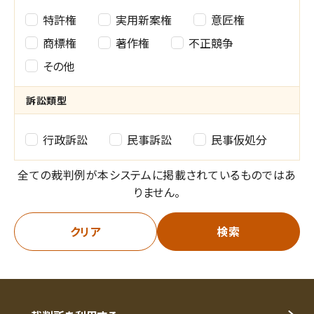
権
特許権
実用新案権
意匠権
利
商標権
著作権
不正競争
その他
種
別
訴訟類型
の
訴
行政訴訟
民事訴訟
民事仮処分
選
訟
全ての裁判例が本システムに掲載されているものではあ
択
類
りません。
型
クリア
検索
の
選
択