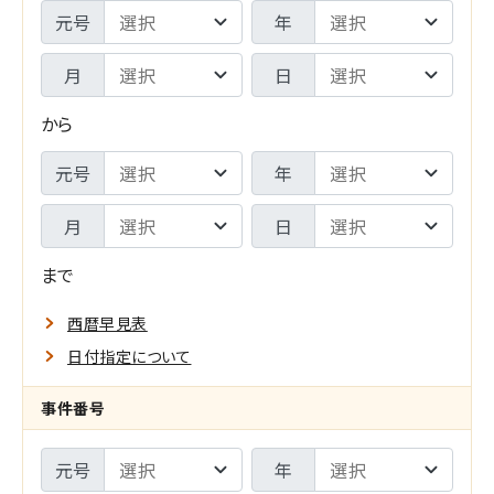
期
判
元号
年
間
年
月
日
F
月
から
R
日
期
元号
年
O
-
間
M
月
日
検
T
索
まで
O
範
西暦早見表
囲
日付指定について
指
メ
事件番号
定
イ
元号
年
の
ン