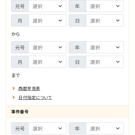
期
判
元号
年
間
年
月
日
F
月
から
R
日
期
元号
年
O
-
間
M
月
日
検
T
索
まで
O
範
西暦早見表
囲
日付指定について
指
メ
事件番号
定
イ
元号
年
の
ン