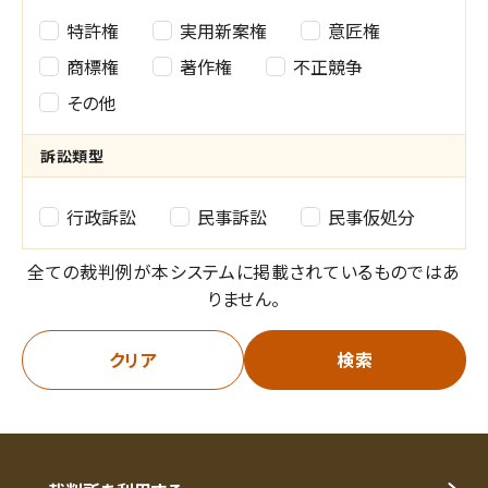
権
特許権
実用新案権
意匠権
利
商標権
著作権
不正競争
その他
種
別
訴訟類型
の
訴
行政訴訟
民事訴訟
民事仮処分
選
訟
全ての裁判例が本システムに掲載されているものではあ
択
類
りません。
型
クリア
検索
の
選
択