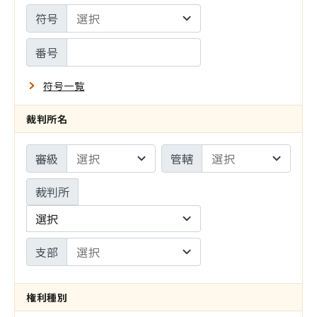
設
符号
サ
定
イ
番号
ト
符号一覧
の
裁判所名
み
審級
管轄
裁判所
選択
支部
権利種別