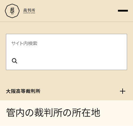
サ
イ
ト
内
検
大阪高等裁判所
索
管内の裁判所の所在地