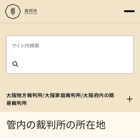
サ
イ
ト
内
検
大阪地方裁判所/大阪家庭裁判所/大阪府内の簡
索
易裁判所
管内の裁判所の所在地