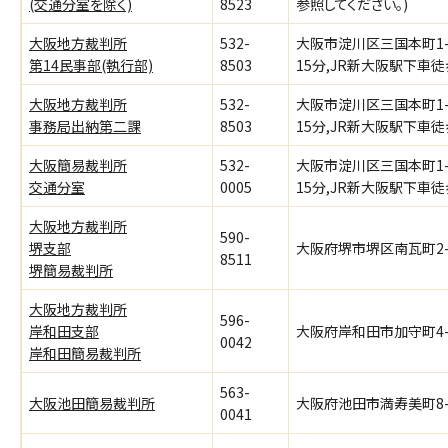
(交通分室を除く)
8523
参照してください。)
大阪地方裁判所
532-
大阪市淀川区三国本町1-
第14民事部(執行部)
8503
15分,JR新大阪駅下車
大阪地方裁判所
532-
大阪市淀川区三国本町1-
事務局出納第二課
8503
15分,JR新大阪駅下車
大阪簡易裁判所
532-
大阪市淀川区三国本町1-
交通分室
0005
15分,JR新大阪駅下車
大阪地方裁判所
590-
堺支部
大阪府堺市堺区南瓦町2-
8511
堺簡易裁判所
大阪地方裁判所
596-
岸和田支部
大阪府岸和田市加守町4-
0042
岸和田簡易裁判所
563-
大阪池田簡易裁判所
大阪府池田市満寿美町8-
0041