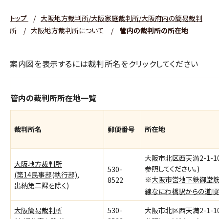
トップ
/
大阪地方裁判所/大阪家庭裁判所/大阪府内の簡易裁判
所
/
大阪地方裁判所について
/
管内の裁判所の所在地
案内図を表示するには裁判所名をクリックしてください
管内の裁判所所在地一覧
裁判所名
郵便番号
所在地
大阪市北区西天満2-1-
大阪地方裁判所
参照してください。)
530-
(第14民事部(執行部),
※
大阪市営地下鉄御堂筋
8522
出納第二課を除く)
線なにわ橋駅からの道順案
大阪簡易裁判所
530-
大阪市北区西天満2-1-