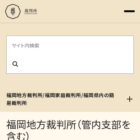
サ
イ
ト
内
検
福岡地方裁判所/福岡家庭裁判所/福岡県内の簡
索
易裁判所
福岡地方裁判所（管内支部を
含む）