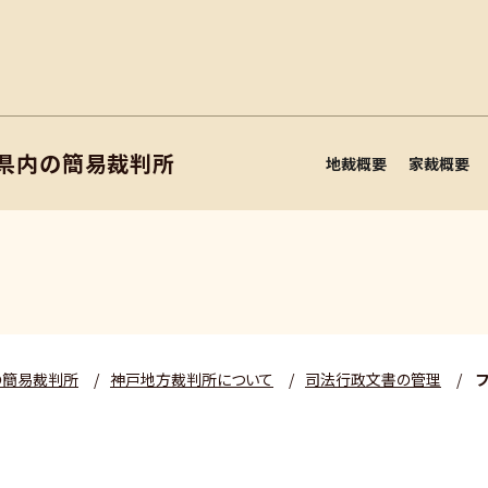
庫県内の簡易裁判所
地裁概要
家裁概要
の簡易裁判所
/
神戸地方裁判所について
/
司法行政文書の管理
/