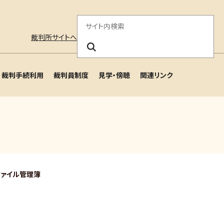
サ
裁判所サイトへ
イ
ト
裁判手続利用
裁判員制度
見学・傍聴
関連リンク
内
検
索
ファイル管理簿