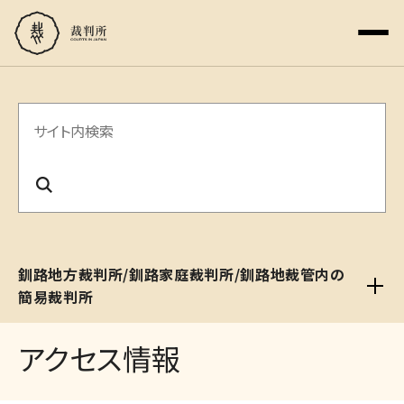
サ
イ
ト
内
検
釧路地方裁判所/釧路家庭裁判所/釧路地裁管内の
索
簡易裁判所
アクセス情報