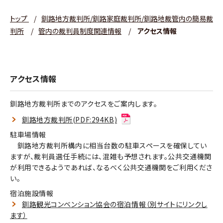
トップ
/
釧路地方裁判所/釧路家庭裁判所/釧路地裁管内の簡易裁
判所
/
管内の裁判員制度関連情報
/
アクセス情報
アクセス情報
釧路地方裁判所までのアクセスをご案内します。
釧路地方裁判所(PDF:294KB)
駐車場情報
釧路地方裁判所構内に相当台数の駐車スペースを確保してい
ますが、裁判員選任手続には、混雑も予想されます。公共交通機関
が利用できるようであれば、なるべく公共交通機関をご利用くださ
い。
宿泊施設情報
釧路観光コンベンション協会の宿泊情報（別サイトにリンクし
ます）