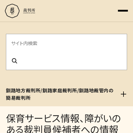
サ
イ
ト
内
検
釧路地方裁判所/釧路家庭裁判所/釧路地裁管内の
索
簡易裁判所
保育サービス情報、障がいの
ある裁判員候補者への情報