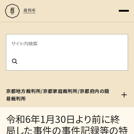
サ
イ
ト
内
検
京都地方裁判所/京都家庭裁判所/京都府内の簡
索
易裁判所
令和6年1月30日より前に終
局した事件の事件記録等の特