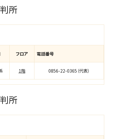
裁判所
口
フロア
電話番号
係
1階
0856-22-0365（代表）
裁判所