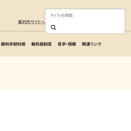
サ
裁判所サイトへ
イ
ト
裁判手続利用
裁判員制度
見学・傍聴
関連リンク
内
検
索