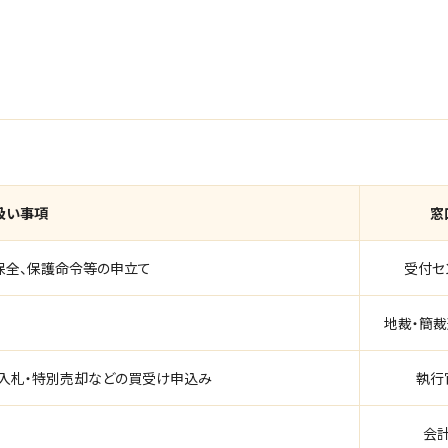
扱い事項
窓
、保全、保護命令等の申立て
受付セ
地裁・簡
間入札・特別売却などの買受け申込み
執行
会