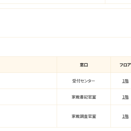
窓口
フロア
受付センター
1階
家裁書記官室
1階
家裁調査官室
1階