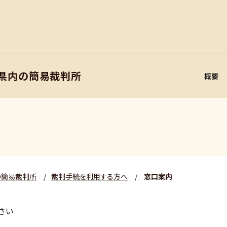
根県内の簡易裁判所
概要
の簡易裁判所
/
裁判手続を利用する方へ
/
窓口案内
さい