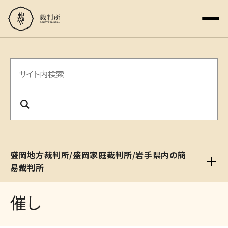
サ
イ
ト
内
検
盛岡地方裁判所/盛岡家庭裁判所/岩手県内の簡
索
易裁判所
催し