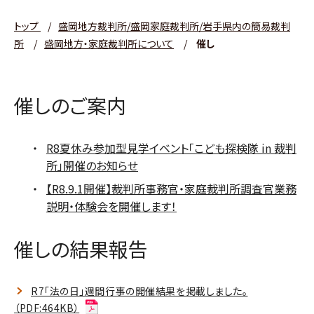
トップ
/
盛岡地方裁判所/盛岡家庭裁判所/岩手県内の簡易裁判
所
/
盛岡地方・家庭裁判所について
/
催し
催しのご案内
R8夏休み参加型見学イベント「こども探検隊 in 裁判
所」開催のお知らせ
【R8.9.1開催】裁判所事務官・家庭裁判所調査官業務
説明・体験会を開催します！
催しの結果報告
R7「法の日」週間行事の開催結果を掲載しました。
（PDF:464KB）