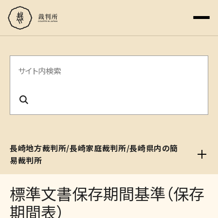
サ
イ
ト
内
検
長崎地方裁判所/長崎家庭裁判所/長崎県内の簡
索
易裁判所
標準文書保存期間基準（保存
期間表）