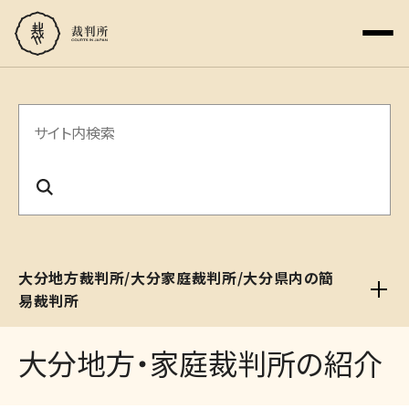
サ
イ
ト
内
検
大分地方裁判所/大分家庭裁判所/大分県内の簡
索
易裁判所
大分地方・家庭裁判所の紹介