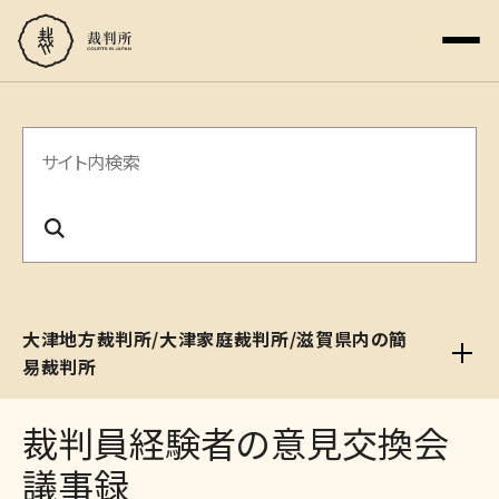
サ
イ
ト
内
検
大津地方裁判所/大津家庭裁判所/滋賀県内の簡
索
易裁判所
裁判員経験者の意見交換会
議事録