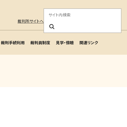
サ
裁判所サイトへ
イ
ト
裁判手続利用
裁判員制度
見学・傍聴
関連リンク
内
検
索