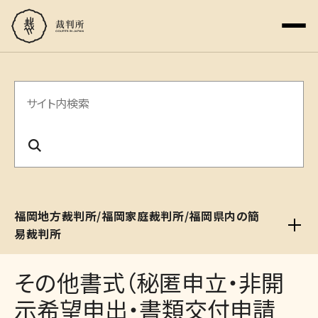
サ
イ
ト
内
検
福岡地方裁判所/福岡家庭裁判所/福岡県内の簡
索
易裁判所
その他書式（秘匿申立・非開
示希望申出・書類交付申請