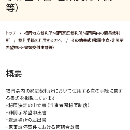
等）
トップ
/
福岡地方裁判所/福岡家庭裁判所/福岡県内の簡易裁判
所
/
裁判手続を利用する方へ
/
その他書式（秘匿申立・非開示
希望申出・書類交付申請等）
概要
福岡県内の家庭裁判所において使用する次の手続に関す
る書式を掲載しています。
・秘匿決定の申立書（当事者間秘匿制度）
・非開示希望申出書
・送達場所の届出書
・家事調停事件における管轄合意書