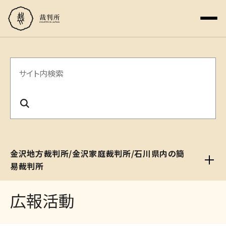
サ
イ
ト
内
検
金沢地方裁判所/金沢家庭裁判所/石川県内の簡
索
易裁判所
広報活動