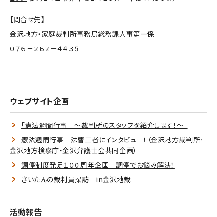
【問合せ先】
金沢地方・家庭裁判所事務局総務課人事第一係
０７６－２６２－４４３５
ウェブサイト企画
「憲法週間行事 ～裁判所のスタッフを紹介します！～」
憲法週間行事 法曹三者にインタビュー！（金沢地方裁判所・
金沢地方検察庁・金沢弁護士会共同企画）
調停制度発足１００周年企画 調停でお悩み解決！
さいたんの裁判員探訪 in金沢地裁
活動報告