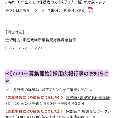
小学５・６年生とその保護者の方（親子２人１組）が対象です♪
チラシはこちら ⇒
きまっし！(PDF:408KB)
●
【問合せ先】
金沢地方・家庭裁判所事務局総務課庶務係
０７６－２６２－３２２１
＊【7/21～募集開始】採用広報行事のお知らせ
＊
※ 各行事の詳細は、以下のリンクをご確認ください。
【応募多数により締め切りました】
事務官・書記官お仕事体験
（８月２０日（木）午後１時３０分～午後４時３０分）
【応募多数により締め切りました】
家庭裁判所調査官ワークシ
ョップ
（９月１４日（月）午後１時１０分～午後４時５０分）