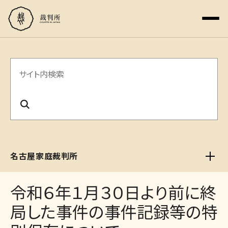
サ
イ
ト
内
検
名古屋家庭裁判所
索
令和６年１月３０日より前に終
局した事件の事件記録等の特