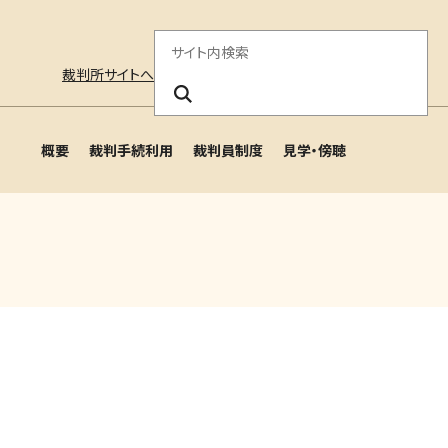
サ
裁判所サイトへ
イ
ト
概要
裁判手続利用
裁判員制度
見学・傍聴
内
検
索