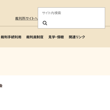
サ
裁判所サイトへ
イ
ト
裁判手続利用
裁判員制度
見学・傍聴
関連リンク
内
検
索
会