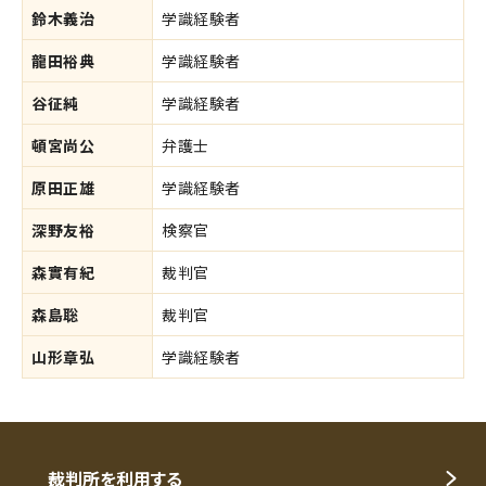
鈴木義治
学識経験者
龍田裕典
学識経験者
谷征純
学識経験者
頓宮尚公
弁護士
原田正雄
学識経験者
深野友裕
検察官
森實有紀
裁判官
森島聡
裁判官
山形章弘
学識経験者
裁判所を利用する