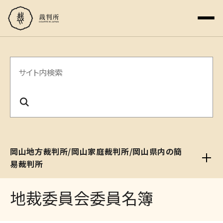
サ
イ
ト
内
検
岡山地方裁判所/岡山家庭裁判所/岡山県内の簡
索
易裁判所
地裁委員会委員名簿