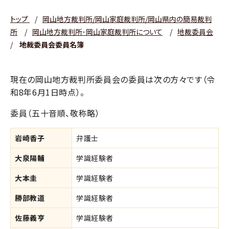
トップ
/
岡山地方裁判所/岡山家庭裁判所/岡山県内の簡易裁判
所
/
岡山地方裁判所･岡山家庭裁判所について
/
地裁委員会
/
地裁委員会委員名簿
現在の岡山地方裁判所委員会の委員は次の方々です（令
和8年6月1日時点）。
委員（五十音順、敬称略）
岩崎香子
弁護士
大泉陽輔
学識経験者
大本圭
学識経験者
勝部教道
学識経験者
佐藤義亨
学識経験者