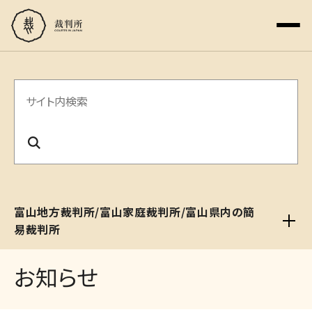
サ
イ
ト
内
検
富山地方裁判所/富山家庭裁判所/富山県内の簡
索
易裁判所
お知らせ