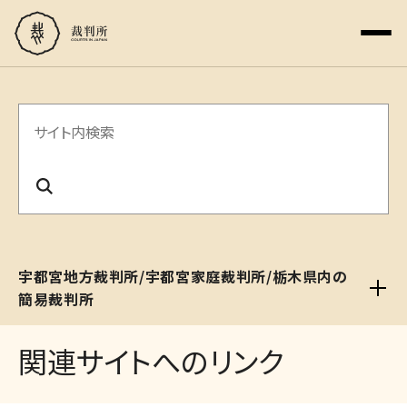
サ
イ
ト
内
検
宇都宮地方裁判所/宇都宮家庭裁判所/栃木県内の
索
簡易裁判所
関連サイトへのリンク