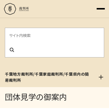
サ
イ
ト
内
検
千葉地方裁判所/千葉家庭裁判所/千葉県内の簡
索
易裁判所
団体見学の御案内