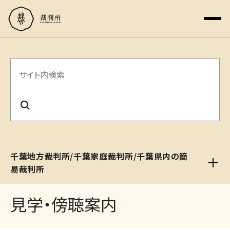
サ
イ
ト
内
検
千葉地方裁判所/千葉家庭裁判所/千葉県内の簡
索
易裁判所
見学・傍聴案内