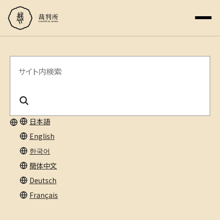
サ
イ
ト
内
日本語
English
検
한국어
索
簡体中文
Deutsch
Français