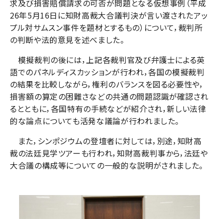
求及び損害賠償請求の可否が問題となる仮想事例（平成
26年5月16日に知財高裁大合議判決が言い渡されたアッ
プル対サムスン事件を題材とするもの）について，裁判所
の判断や法的意見を述べました。
模擬裁判の後には，上記各裁判官及び弁護士による英
語でのパネルディスカッションが行われ，各国の模擬裁判
の結果を比較しながら，権利のバランスを図る必要性や，
損害額の算定の困難さなどの共通の問題認識が確認され
るとともに，各国特有の手続などが紹介され，新しい法律
的な論点についても活発な議論が行われました。
また，シンポジウムの登壇者に対しては，別途，知財高
裁の法廷見学ツアーも行われ，知財高裁判事から，法廷や
大合議の構成等についての一般的な説明がされました。