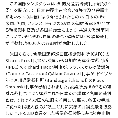
この国際シンポジウムは，知的財産高等裁判所創設10
周年を記念して，日本弁護士連合会，特許庁及び弁護士
知財ネットの共催により開催されたもので，日本のほか，
米国，英国，フランス，ドイツの5か国の知財訴訟を担当す
る現役裁判官及び各国弁護士によって，共通の仮想事例
について，それぞれ，自国の法令・解釈に基づく模擬裁判
が行われ，約600人の参加者が傍聴しました。
米国からは，合衆国連邦巡回区控訴裁判所（CAFC）の
Sharon Prost長官が，英国からは知的財産企業裁判所
（IPEC）のRichard Hacon判事が，フランスからは破毀院
（Cour de Cassasion）のAlain Girardet判事が，ドイツか
らは連邦通常裁判所（Bundesgerichtshof）のKlaus
Grabinski判事が参加されました。設樂所長ほか2名の知
財高裁判事により構成された日本の合議体と各国の裁判
官は，それぞれの国の法服を着用して，順次，各国の手続
に従った代理人役の弁護士と共に実際の弁論風景を披露
した上，FRAND宣言をした標準必須特許に基づく差止請