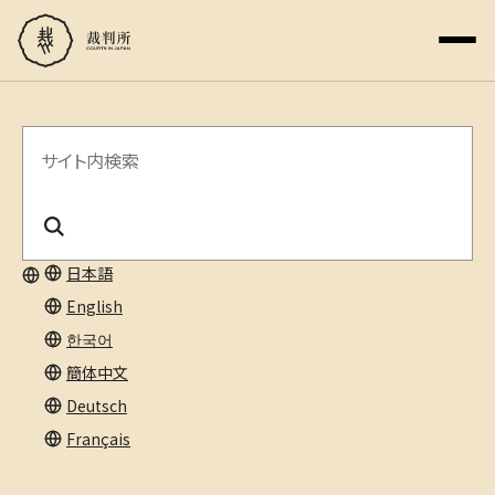
サ
イ
ト
内
日本語
English
検
한국어
索
簡体中文
Deutsch
Français