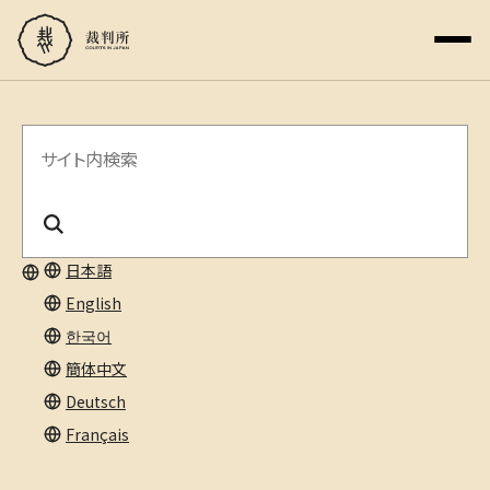
サ
イ
ト
内
日本語
English
検
한국어
索
簡体中文
Deutsch
Français