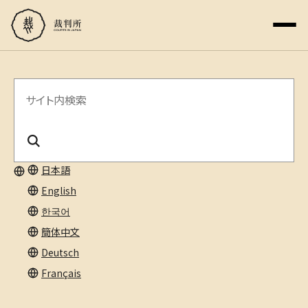
サ
イ
ト
内
日本語
English
検
한국어
索
簡体中文
Deutsch
Français