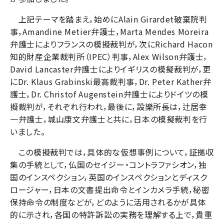
上記テーマを踏まえ，始めにAlain Girardet破棄院判
事，Amandine Metier弁護士，Marta Mendes Moreira
弁護士によりフランスの模擬裁判が，次にRichard Hacon
知的財産企業裁判所（IPEC）判事，Alex Wilson弁護士，
David Lancaster弁護士によりイギリスの模擬裁判が，更
にDr. Klaus Grabinski最高裁判事，Dr. Peter Kather弁
護士，Dr. Christof Augenstein弁護士によりドイツの模
擬裁判が，それぞれ行われ，最後に，設樂所長は，辻居幸
一弁護士，城山康文弁護士と共に，日本の模擬裁判を行
いました。
この模擬裁判では，具体的な仮想事例について，証拠収
集の手続として，仏国のセイジー・コントラファシオン，独
国のインスペクション，英国のインスペクションとディスク
ロージャー，日本の文書提出命令とインカメラ手続，秘密
保持命令の制度などが，どのように活用されるかが具体
的に示され，各国の特許訴訟の実務を理解する上で，貴重