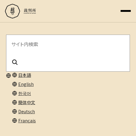
サ
イ
ト
内
日本語
English
検
한국어
索
簡体中文
Deutsch
Français