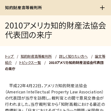
知的財産高等裁判所
2010アメリカ知的財産法協会
代表団の来庁
トップ
/
知的財産高等裁判所
/
詳しく知りたい方へ
/
論文等
紹介
/
トピックス一覧
/
2010アメリカ知的財産法協会代表団
の来庁
平成22年4月22日，アメリカ知的財産法協会
（American Intellectual Property Law Association）
の代表団が当庁を訪問し，裁判官との間で意見交換会が
行われました。当庁裁判官から「知財高裁における最近の
商標判決」，「日本におけるダブルトラック問題」米国側か