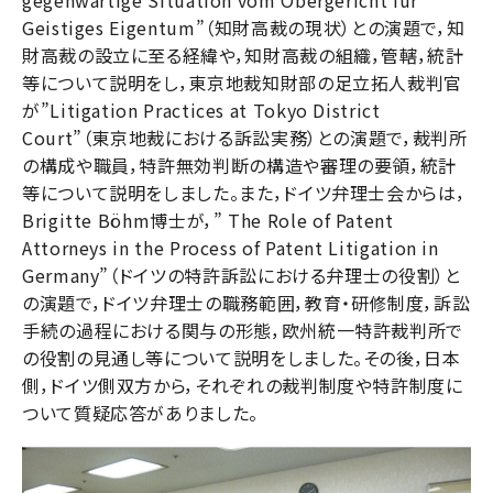
Geistiges Eigentum”（知財高裁の現状）との演題で，知
財高裁の設立に至る経緯や，知財高裁の組織，管轄，統計
等について説明をし，東京地裁知財部の足立拓人裁判官
が”Litigation Practices at Tokyo District
Court”（東京地裁における訴訟実務）との演題で，裁判所
の構成や職員，特許無効判断の構造や審理の要領，統計
等について説明をしました。また，ドイツ弁理士会からは，
Brigitte Böhm博士が，” The Role of Patent
Attorneys in the Process of Patent Litigation in
Germany”（ドイツの特許訴訟における弁理士の役割）と
の演題で，ドイツ弁理士の職務範囲，教育・研修制度，訴訟
手続の過程における関与の形態，欧州統一特許裁判所で
の役割の見通し等について説明をしました。その後，日本
側，ドイツ側双方から，それぞれの裁判制度や特許制度に
ついて質疑応答がありました。