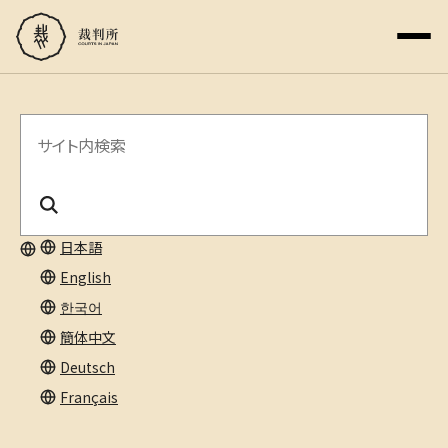
サ
イ
ト
内
日本語
English
検
한국어
索
簡体中文
Deutsch
Français