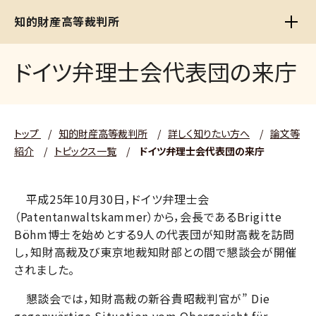
知的財産高等裁判所
ドイツ弁理士会代表団の来庁
トップ
/
知的財産高等裁判所
/
詳しく知りたい方へ
/
論文等
紹介
/
トピックス一覧
/
ドイツ弁理士会代表団の来庁
平成25年10月30日，ドイツ弁理士会
（Patentanwaltskammer）から，会長であるBrigitte
Böhm博士を始めとする9人の代表団が知財高裁を訪問
し，知財高裁及び東京地裁知財部との間で懇談会が開催
されました。
懇談会では，知財高裁の新谷貴昭裁判官が” Die
gegenwärtige Situation vom Obergericht für