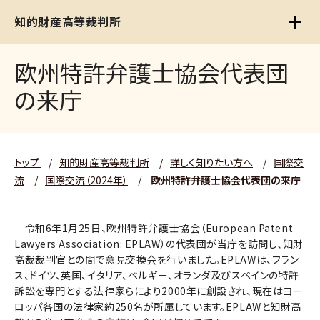
知的財産高等裁判所
欧州特許弁護士協会代表団
の来庁
トップ
/
知的財産高等裁判所
/
詳しく知りたい方へ
/
国際交
流
/
国際交流（2024年）
/
欧州特許弁護士協会代表団の来庁
令和6年1月25日、欧州特許弁護士協会（European Patent
Lawyers Association: EPLAW）の代表団が当庁を訪問し、知財
高裁裁判官との間で意見交換会を行いました。EPLAWは、フラン
ス、ドイツ、英国、イタリア、ベルギー、オランダ及びスペインの特許
訴訟を専門とする法律家らにより2000年に創設され、現在はヨー
ロッパ各国の法律家約250名が所属しています。EPLAWと知財高