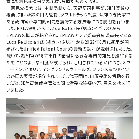
裁との意見交換会の実施は、今回が初めてです。
意見交換会では、地裁高裁から、天野研司判事が、知財高裁の
概要、知財訴訟の国内管轄、ダブルトラック制度、法律の専門家で
ある裁判官が専門的知見を獲得する方法等につき説明を行いま
した。EPLAW側からは、Zoë Butler氏（拠点：イギリス）から
EPLAWの概要が紹介され、EPLAWアジア委員会副委員長である
Luca Pellicciari氏（拠点：イタリア）から2023年6月に運用が開
始されたUnified Patent Courtの最新の動向が説明されました。
続いて、裁判官が特許事件の審理に必要な専門的知見を獲得する
ためにどのような制度が設けられ、活用されているかにつき、スウ
ェーデン、イタリア、イングランド＆ウェールズ、フランス及びドイツ
の各国の実情が紹介されました。代表団は、口頭弁論の傍聴を行
った後、知財高裁裁判官との間で活発な質疑応答、意見交換を行
いました。