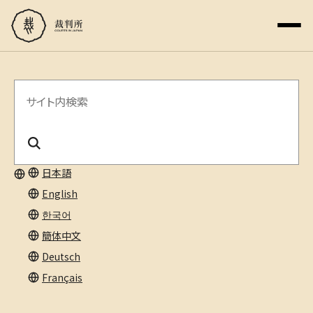
サ
イ
ト
内
日本語
English
検
한국어
索
簡体中文
Deutsch
Français