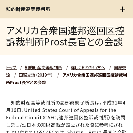
知的財産高等裁判所
アメリカ合衆国連邦巡回区控
訴裁判所Prost長官との会談
トップ
/
知的財産高等裁判所
/
詳しく知りたい方へ
/
国際交
流
/
国際交流（2019年）
/
アメリカ合衆国連邦巡回区控訴裁判
所Prost長官との会談
知的財産高等裁判所の高部眞規子所長は，平成31年4
月16日，United States Court of Appeals for the
Federal Circuit（CAFC。連邦巡回区控訴裁判所）を訪問
しました。日本の知財高裁が設立された際に参考にされ
たといわれているCAFCでは，Sharon Prost 長官と会談