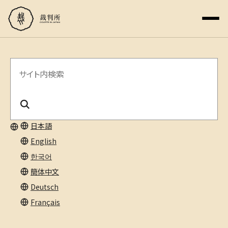
サ
イ
ト
内
日本語
English
検
한국어
索
簡体中文
Deutsch
Français