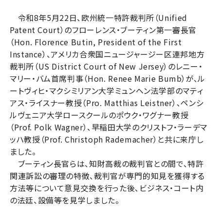
令和8年5月22日、欧州統一特許裁判所（Unified
Patent Court）のフローレンス・ブーティン第一審長官
（Hon. Florence Butin, President of the First
Instance）、アメリカ合衆国ニュージャージー区連邦地方
裁判所（US District Court of New Jersey）のレニー・
マリー・バム首席判事（Hon. Renee Marie Bumb）が、ル
ートヴィヒ・マクシミリアン大学ミュンヘン法学部のマティ
アス・ライスナー教授（Pro. Matthias Leistner）、ペンシ
ルヴェニア大学ロースクールのポウク・ワグナー教授
（Prof. Polk Wagner）、早稲田大学のクリストフ・ラーデマ
ッハ教授（Prof. Christoph Rademacher）と共に来庁し
ました。
ブーティン長官らは、知財高裁の裁判官との間で、特許
関連訴訟の審理の特徴、裁判官が専門的知見を獲得する
方法等について意見交換を行った後、ビジネス・コート内
の法廷、設備等を見学しました。