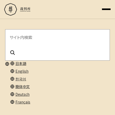
サ
イ
ト
内
日本語
English
検
한국어
索
簡体中文
Deutsch
Français