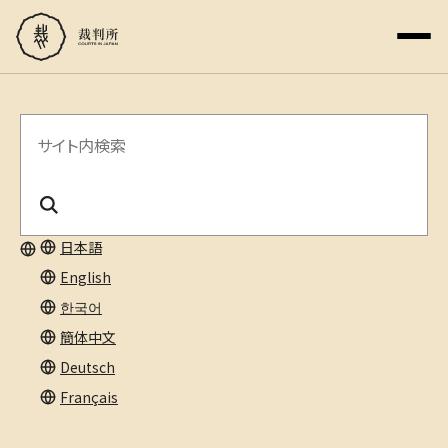
サ
イ
ト
内
日本語
English
検
한국어
索
簡体中文
Deutsch
Français