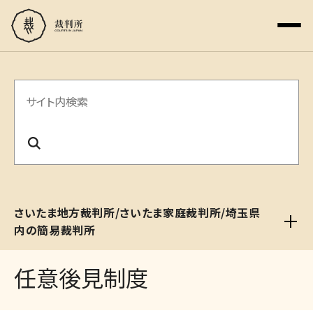
サ
イ
ト
内
検
さいたま地方裁判所/さいたま家庭裁判所/埼玉県
索
内の簡易裁判所
任意後見制度