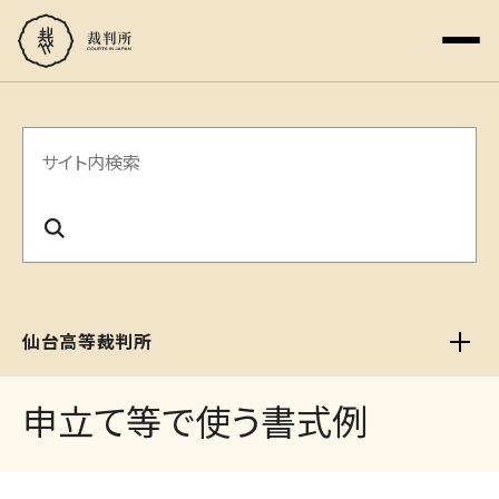
サ
イ
ト
内
検
仙台高等裁判所
索
申立て等で使う書式例