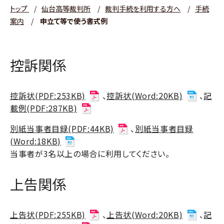
トップ
/
仙台高等裁判所
/
裁判手続を利用する方へ
/
手続
案内
/
申立て等で使う書式例
控訴関係
控訴状(PDF:253KB)
、
控訴状(Word:20KB)
、
記
載例(PDF:287KB)
別紙当事者目録(PDF:44KB)
、
別紙当事者目録
(Word:18KB)
当事者が3名以上の場合に利用してください。
上告関係
上告状(PDF:255KB)
、
上告状(Word:20KB)
、
記