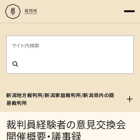
サ
イ
ト
内
検
新潟地方裁判所/新潟家庭裁判所/新潟県内の簡
索
易裁判所
裁判員経験者の意見交換会
開催概要・議事録