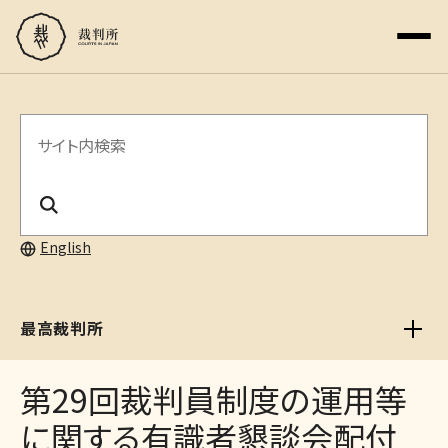
サ
イ
ト
内
English
検
索
最高裁判所
第29回裁判員制度の運用等
に関する有識者懇談会配付