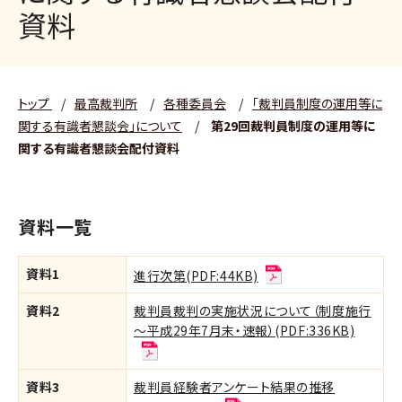
資料
トップ
/
最高裁判所
/
各種委員会
/
「裁判員制度の運用等に
関する有識者懇談会」について
/
第29回裁判員制度の運用等に
関する有識者懇談会配付資料
資料一覧
資料1
進行次第(PDF:44KB)
資料2
裁判員裁判の実施状況について（制度施行
～平成29年7月末・速報）(PDF:336KB)
資料3
裁判員経験者アンケート結果の推移