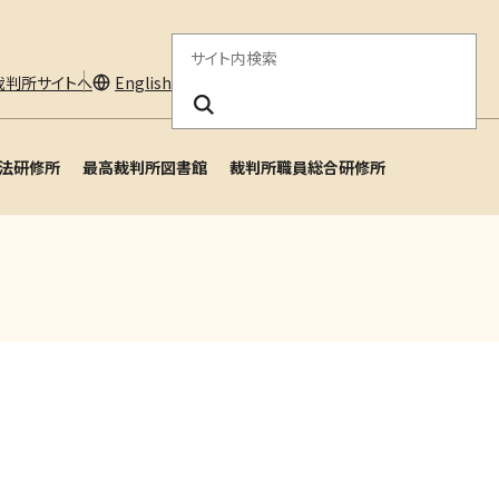
サ
裁判所サイトへ
English
イ
ト
法研修所
最高裁判所図書館
裁判所職員総合研修所
内
検
索