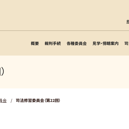
概要
裁判手続
各種委員会
見学・傍聴案内
司
）
員会
/
司法修習委員会（第22回）