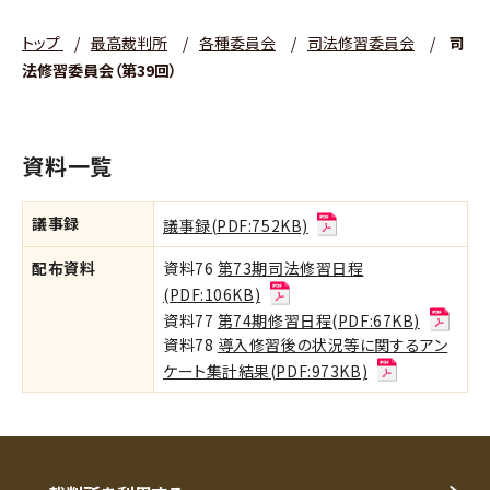
トップ
/
最高裁判所
/
各種委員会
/
司法修習委員会
/
司
法修習委員会（第39回）
資料一覧
議事録
議事録(PDF:752KB)
配布資料
資料76
第73期司法修習日程
(PDF:106KB)
資料77
第74期修習日程(PDF:67KB)
資料78
導入修習後の状況等に関するアン
ケート集計結果(PDF:973KB)