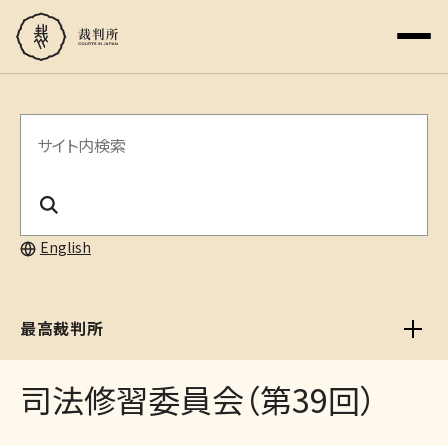
サ
イ
ト
内
English
検
索
最高裁判所
司法修習委員会（第39回）