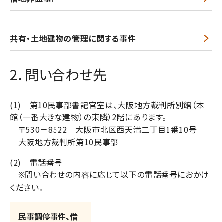
共有・土地建物の管理に関する事件
2．問い合わせ先
(1)
第
10
民事部書記官室は、大阪地方裁判所別館（本
館（一番大きな建物）の東隣）
2
階にあります。
〒
530
－
8522
大阪市北区西天満二丁目
1
番
10
号
大阪地方裁判所第
10
民事部
(2)
電話番号
問い合わせの内容に応じて以下の電話番号におかけ
※
ください。
民事調停事件、借