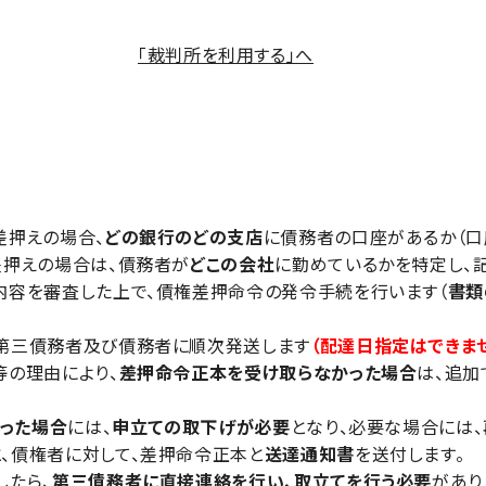
「裁判所を利用する」へ
差押えの場合、
どの銀行のどの支店
に債務者の口座があるか（口
差押えの場合は、債務者が
どこの会社
に勤めているかを特定し、
内容を審査した上で、債権差押命令の発令手続を行います（
書類
第三債務者及び債務者に順次発送します
（配達日指定はできませ
等の理由により、
差押命令正本を受け取らなかった場合
は、追加
った場合
には、
申立ての取下げが必要
となり、必要な場合には
と、債権者に対して、差押命令正本と
送達通知書
を送付します。
したら、
第三債務者に直接連絡を行い、取立てを行う必要
があり