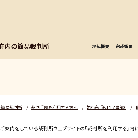
阪府内の簡易裁判所
地裁概要
家裁概要
え
の簡易裁判所
/
裁判手続を利用する方へ
/
執行部（第14民事部）
/
ご案内をしている裁判所ウェブサイトの｢裁判所を利用する｣内に