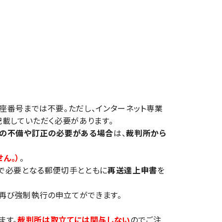
座番号までは不要。ただし、インターネット専業
記載していただく必要があります。
の不備や訂正の必要がある場合
は、
裁判所から
ん。）
。
で必要となる郵便切手とともに
再送達上申書
を
、再び強制執行の申立てができます。
ます。
裁判所は取立てには関与しない
のでご注