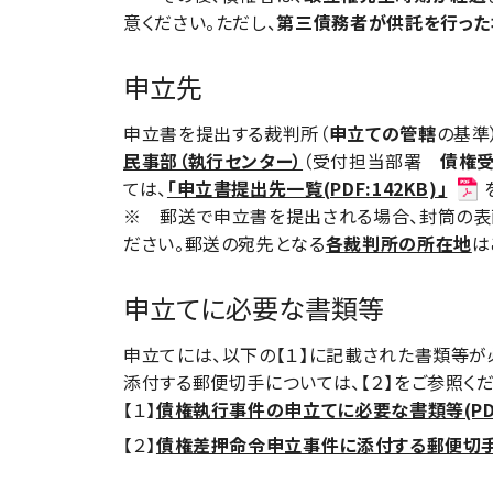
意ください。ただし、
第三債務者が供託を行った
申立先
申立書を提出する裁判所（
申立ての管轄
の基準
民事部（執行センター）
（受付担当部署
債権受
ては、
「申立書提出先一覧(PDF:142KB)」
※ 郵送で申立書を提出される場合、封筒の表
ださい。郵送の宛先となる
各裁判所の所在地
は
申立てに必要な書類等
申立てには、以下の【１】に記載された書類等が
添付する郵便切手については、【２】をご参照く
【１】
債権執行事件の申立てに必要な書類等(PDF:
【２】
債権差押命令申立事件に添付する郵便切手一覧