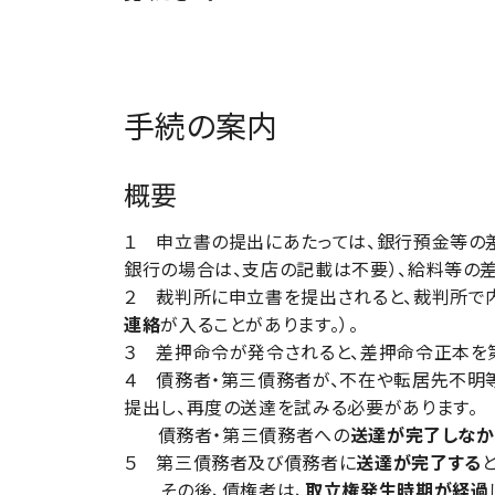
手続の案内
概要
１ 申立書の提出にあたっては、銀行預金等の
銀行の場合は、支店の記載は不要）、給料等の
２ 裁判所に申立書を提出されると、裁判所で
連絡
が入ることがあります。）。
３ 差押命令が発令されると、差押命令正本を
４ 債務者・第三債務者が、不在や転居先不明
提出し、再度の送達を試みる必要があります。
債務者・第三債務者への
送達が完了しなか
５ 第三債務者及び債務者に
送達が完了する
その後、債権者は、
取立権発生時期が経過