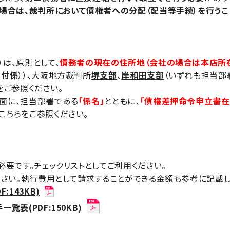
場合は、裁判所において債権者への分配（配当等手続）を行う
こ
）は、原則として、
債務者の現在の住所地（会社の場合は本店所
付係
））、大阪地方裁判所
堺支部
、
岸和田支部
（いずれも担当
をご参照ください。
面に、担当部署である
「係名」
とともに、
「債権差押命令申立書在
こちらをご参照ください。
必要です。チェックリストとしてご利用ください。
ださい。執行費用として請求することができる金額も参考に記載し
143KB)
表(PDF:150KB)