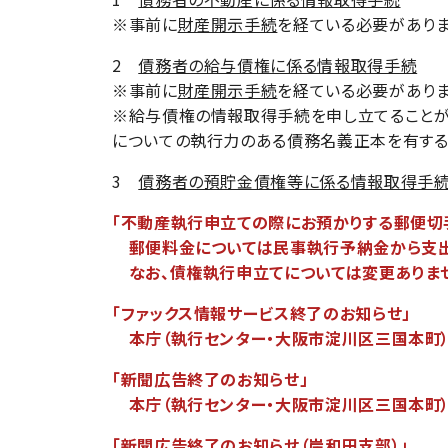
※事前に
財産開示手続
を経ている必要がありま
2
債務者の給与債権に係る情報取得手続
※事前に
財産開示手続
を経ている必要がありま
※給与債権の情報取得手続を申し立てることが
についての執行力のある債務名義正本を有する
3
債務者の預貯金債権等に係る情報取得手
「不動産執行申立ての際にお預かりする郵便切手
郵便料金については民事執行予納金から支出する
なお、債権執行申立てについては変更ありま
「ファックス情報サービス終了のお知らせ」
本庁（執行センター・大阪市淀川区三国本町）の
「新聞広告終了のお知らせ」
本庁（執行センター・大阪市淀川区三国本町）の
「新聞広告終了のお知らせ（岸和田支部）」