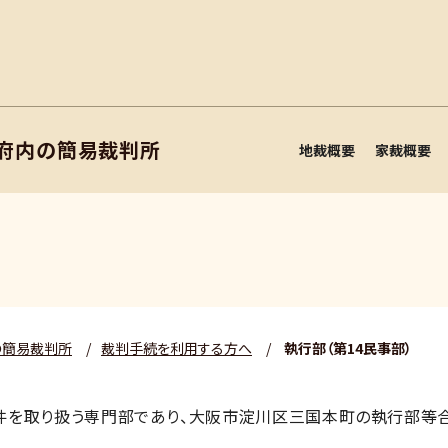
阪府内の簡易裁判所
地裁概要
家裁概要
の簡易裁判所
/
裁判手続を利用する方へ
/
執行部（第14民事部）
件を取り扱う専門部であり、大阪市淀川区三国本町の執行部等