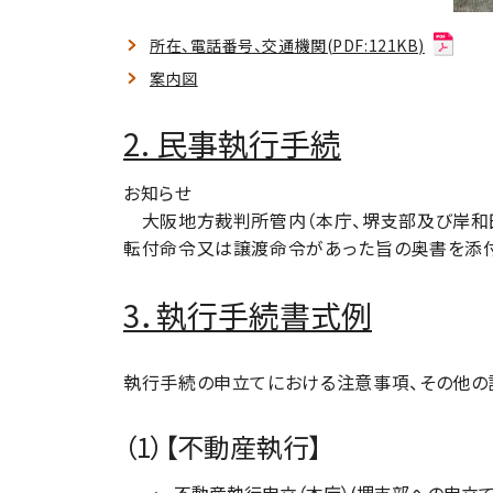
所在、電話番号、交通機関(PDF:121KB)
案内図
2. 民事執行手続
お知らせ
大阪地方裁判所管内（本庁、堺支部及び岸和田
転付命令又は譲渡命令があった旨の奥書を添付
3．執行手続書式例
執行手続の申立てにおける注意事項、その他の
（1）【不動産執行】