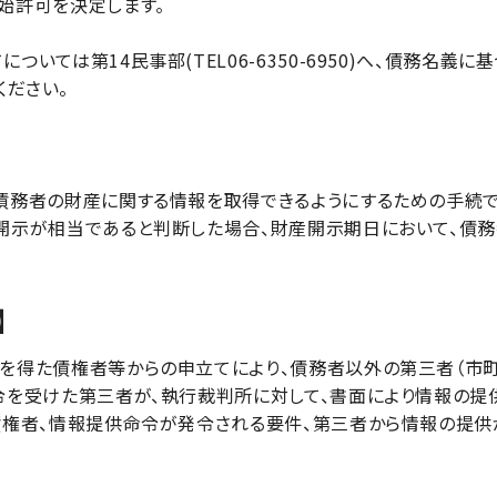
始許可を決定します。
いては第14民事部(TEL06-6350-6950)へ、債務名
せください。
務者の財産に関する情報を取得できるようにするための手続で
開示が相当であると判断した場合、財産開示期日において、債務
】
得た債権者等からの申立てにより、債務者以外の第三者（市町
令を受けた第三者が、執行裁判所に対して、書面により情報の提
権者、情報提供命令が発令される要件、第三者から情報の提供