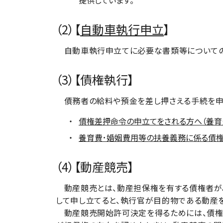
提供しています。
（2）【
自動車執行申立
】
自動車執行申立てに必要な書類等についての
（3）【債権執行】
債務者の給料や預金を差し押さえる手続を申
債権差押命令の申立てをされる方へ（養育
養育費･婚姻費用等の扶養義務に係る債
（4）【動産競売】
動産競売とは、動産担保権を有する債権者が
して申し立てると、執行官が目的物である動産
動産競売開始許可決定を得るためには、債権