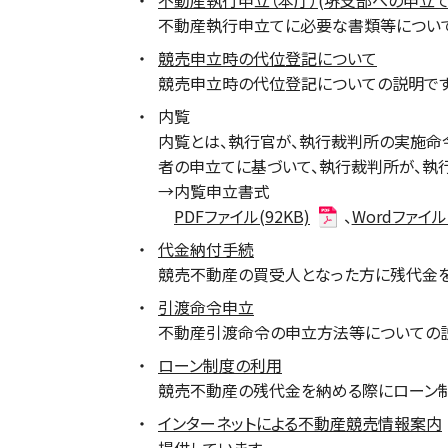
不動産執行申立（本庁）
(
堺支部への申立てはこ
不動産執行申立てに必要な書類等について
競売申立時の代位登記について
競売申立時の代位登記についての説明です
内覧
内覧とは、執行官が、執行裁判所の実施命
者の申立てに基づいて、執行裁判所が、執
→内覧申立書式
PDFファイル(92KB)
、
Wordファイル(
代金納付手続
競売不動産の買受人となった方に残代金を
引渡命令申立
不動産引渡命令の申立方法等についての説
ローン制度の利用
競売不動産の残代金を納める際にローン制
インターネットによる不動産競売情報案内