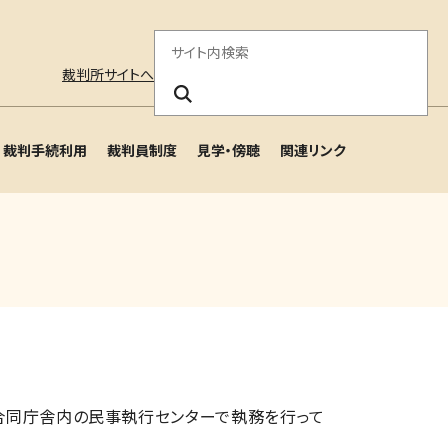
サ
裁判所サイトへ
イ
ト
裁判手続利用
裁判員制度
見学・傍聴
関連リンク
内
検
索
合同庁舎内の民事執行センターで執務を行って