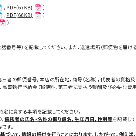
，
PDF(67KB)
）
，
PDF(66KB)
）
）
話番号等）を記載してください。また，送達場所（郵便物を届ける
者の郵便番号，本店の所在地，商号（名称），代表者の資格及
，民事執行予納金（郵便料，第三者に支払う報酬及び必要な費用
定に資する事項を記載してください。
，
債務者の氏名・名称の振り仮名，生年月日，性別等
を記載して
です。
基づいて，情報の提供を行うことになります。したがって，例え