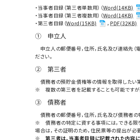
・当事者目録（第三者単数用）（
Word(14KB)
・当事者目録（第三者複数用）（
Word(14KB)
・第三者目録（
Word(15KB)
，
PDF(32KB)
① 申立人
申立人の郵便番号，住所，氏名及び連絡先（電
ださい。
② 第三者
債務者の預貯金債権等の情報を取得したい第三
※ 複数の第三者を記載することも可能ですが
③ 債務者
債務者の郵便番号，住所，氏名及び債務者の特
※ 債務者の特定に資する事項には，できる限り
場合は，その証明のため，住民票等の提出が必要
※ 第三者は，当事者目録に記載された内容に