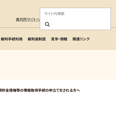
サ
裁判所サイトへ
イ
ト
裁判手続利用
裁判員制度
見学・傍聴
関連リンク
内
検
索
預貯金債権等の情報取得手続の申立てをされる方へ