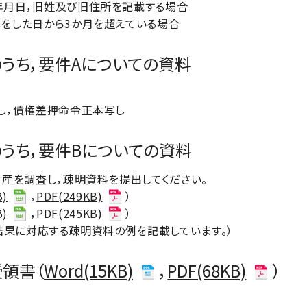
年月日，旧姓及び旧住所を記載する場合
をした日から3か月を超えている場合
のうち，要件Aについての資料
し，債権差押命令正本写し
のうち，要件Bについての資料
産を調査し，疎明資料を提出してください。
B)
，
PDF(249KB)
）
B)
，
PDF(245KB)
）
結果に対応する疎明資料の例を記載しています。）
受領書（
Word(15KB)
，
PDF(68KB)
）