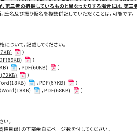
が，第三者の把握しているものと異なったりする場合には，第三
所，氏名及び振り仮名を複数併記していただくことは，可能です。
について，記載してください。
67KB)
）
DF(69KB)
）
KB)
，
PDF(60KB)
）
(72KB)
）
ord(18KB)
，
PDF(67KB)
）
（
Word(18KB)
，
PDF(68KB)
）
さい。
債権目録）の下部余白にページ数を付してください。