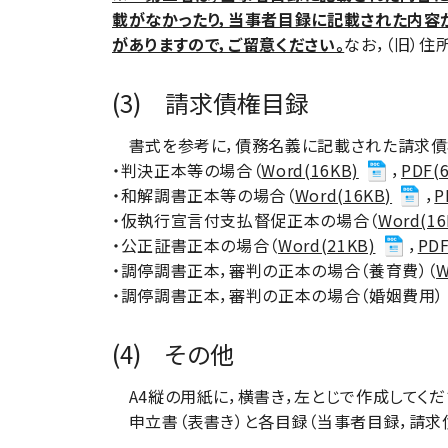
載がなかったり，当事者目録に記載された内容
がありますので，ご留意ください。
なお，（旧）住
(3) 請求債権目録
書式を参考に，債務名義に記載された請求債権
・判決正本等の場合（
Word(16KB)
，
PDF(
・和解調書正本等の場合（
Word(16KB)
，
P
・仮執行宣言付支払督促正本の場合（
Word(16
・公正証書正本の場合（
Word(21KB)
，
PDF
・調停調書正本，審判の正本の場合（養育費）（
W
・調停調書正本，審判の正本の場合（婚姻費用）
(4) その他
A4縦の用紙に，横書き，左とじで作成してくだ
申立書（表書き）と各目録（当事者目録，請求