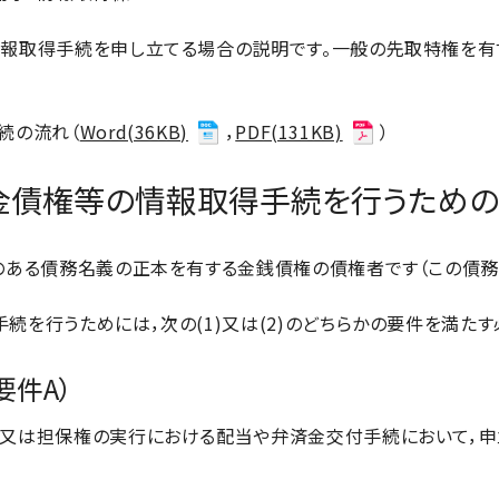
取得手続を申し立てる場合の説明です。一般の先取特権を有す
続の流れ（
Word(36KB)
，
PDF(131KB)
）
金債権等の情報取得手続を行うため
ある債務名義の正本を有する金銭債権の債権者です（この債務
行うためには，次の(1)又は(2)のどちらかの要件を満たす
要件A）
又は担保権の実行における配当や弁済金交付手続において，