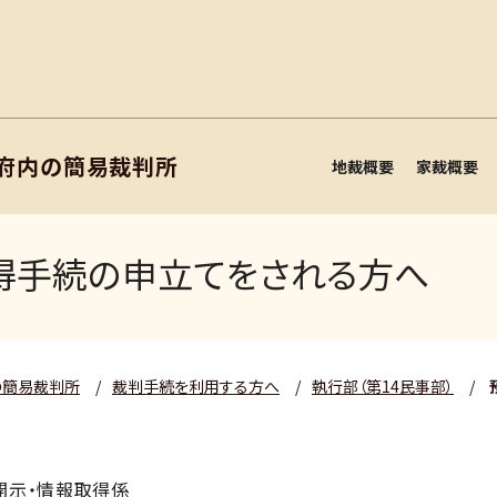
阪府内の簡易裁判所
地裁概要
家裁概要
得手続の申立てをされる方へ
の簡易裁判所
/
裁判手続を利用する方へ
/
執行部（第14民事部）
/
開示・情報取得係