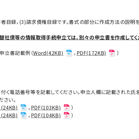
当事者目録，(3)請求債権目録です。書式の部分に作成方法の説
替社債等の情報取得手続申立ては，別々の申立書を作成してく
申立書記載例（
Word(42KB)
，
PDF(172KB)
）
付く電話番号等を記載してください。申立人欄に記載された氏名
ださい。
(24KB)
，
PDF(103KB)
）
(24KB)
，
PDF(104KB)
）