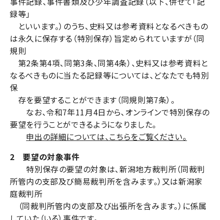
事件記録、事件書類及び少年調査記録（以下、併せて「記
録等」
といいます。）のうち、史料又は参考資料となるべきもの
は永久に保存する（特別保存）旨定められていますが（同
規則
第2条第4項、同第3条、同第4条）、史料又は参考資料と
なるべきものに当たる記録等については、どなたでも特別
保
存を要望することができます（同規則第7条）。
なお、令和7年11月4日から、オンラインで特別保存の
要望を行うことができるようになりました。
申出の詳細については、こちらをご覧ください。
2 要望の対象事件
特別保存の要望の対象は、新潟地方裁判所（同裁判
所管内の支部及び簡易裁判所を含みます。）又は新潟家
庭裁判所
（同裁判所管内の支部及び出張所を含みます。）に係属
していた（いる）事件です。