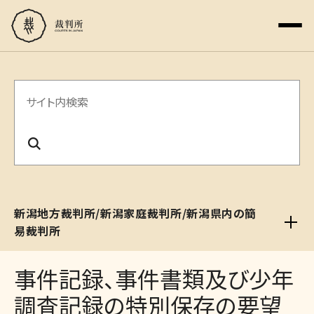
サ
イ
ト
内
検
新潟地方裁判所/新潟家庭裁判所/新潟県内の簡
索
易裁判所
事件記録、事件書類及び少年
調査記録の特別保存の要望