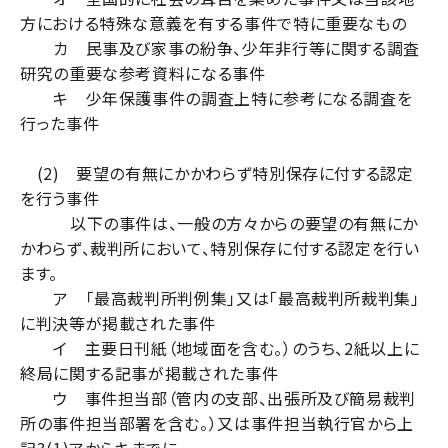
方における特殊な意義を有する事件で特に重要なもの
カ 民事及び家事の紛争、少年非行等に関する調査
研究の重要な参考資料になる事件
キ 少年保護事件の調査上特に参考になる調査を
行った事件
(2) 要望の有無にかかわらず特別保存に付する認定
を行う事件
以下の事件は、一般の方々からの要望の有無にか
かわらず、裁判所において、特別保存に付する認定を行い
ます。
ア 「最高裁判所判例集」又は「最高裁判所裁判集」
に判決等が掲載された事件
イ 主要日刊紙（地域面を含む。）のうち、2紙以上に
終局に関する記事が掲載された事件
ウ 事件担当部（管内の支部、出張所及び簡易裁判
所の事件担当部署を含む。）又は事件担当執行官から上
記3(1)アからキまでに