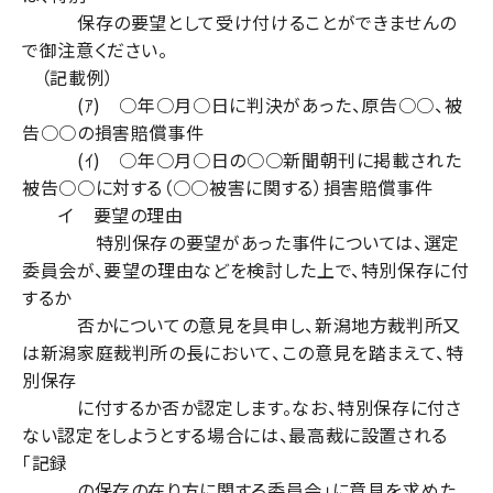
保存の要望として受け付けることができませんの
で御注意ください。
（記載例）
(ｱ) ○年○月○日に判決があった、原告○○、被
告○○の損害賠償事件
(ｲ) ○年○月○日の○○新聞朝刊に掲載された
被告○○に対する（○○被害に関する）損害賠償事件
イ 要望の理由
特別保存の要望があった事件については、選定
委員会が、要望の理由などを検討した上で、特別保存に付
するか
否かについての意見を具申し、新潟地方裁判所又
は新潟家庭裁判所の長において、この意見を踏まえて、特
別保存
に付するか否か認定します。なお、特別保存に付さ
ない認定をしようとする場合には、最高裁に設置される
「記録
の保存の在り方に関する委員会」に意見を求めた