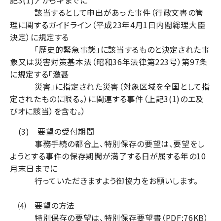
該当するとして申出があった事件（行政文書の管
理に関するガイドライン（平成23年4月1日内閣総理大臣
決定）に規定する
「歴史的緊急事態」に該当するものと決定された事
象又は災害対策基本法（昭和36年法律第223号）第97条
に規定する「激甚
災害」に指定された災害（対象区域を全国として指
定されたものに限る。）に関連する事件（上記3(1)のエ及
びオに該当）を含む。）
(3) 要望の受付期間
事務手続の都合上、特別保存の要望は、要望をし
ようとする事件の保存期間が満了する日が属する年の10
月末日までに
行っていただきますよう御協力をお願いします。
⑷ 要望の方法
特別保存の要望は、
特別保存要望書（PDF:76KB）