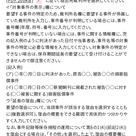
(PDF:200KB)
に従い、提出先裁判所を選択してください。
イ「対象事件の表示」欄について
要望する事件の特定のため、裁判所名欄に要望する事件が係属し
ていた裁判所を入力し、事件番号が判明している場合には、事件
番号欄(年度、符号、番号)に入力してください。
事件番号が判明していない場合には、事件に関する情報欄に、次
の記入例のように判決があった日付や当事者名、事件名等の対象
事件の特定に必要な情報を入力してください。対象事件の特定が
できない場合は、保存期間延長の要望として受け付けることがで
きませんので御注意ください。
(記入例)
(ア) ○年○月○日に判決があった、原告○○、被告○○の損害賠
償事件
(イ) ○年○月○日の○○新聞朝刊に掲載された被告○○に対す
る(○○被害に関する)損害賠償事件
ウ「延長の理由」欄について
要望の理由について、当該事件が該当する理由を選択するととも
に(複数選択可)、理由の概要をできる範囲で具体的かつ分かりや
すく入力してください。
なお、事件記録等保存規程の運用について第6の1(4)(前記2(4))
を理由とする場合は、「その他」を選択した上で、理由の概要欄に